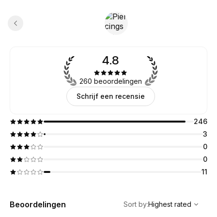
4.8
260 beoordelingen
Schrijf een recensie
246
3
0
0
11
,
Highest rated
Sort
Beoordelingen
Sort by
:
Highest rated