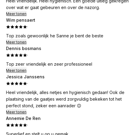
Heel vriendelijk. Heel hygiënisch. Een goede uitleg gekregen
over wat er gaat gebeuren en over de nazorg.
Meer tonen
Wim pensaert
·
Top zoals gewoonlijk he Sanne je bent de beste
Meer tonen
Dennis bosmans
·
Top zeer vriendelijk en zeer professioneel
Meer tonen
Jessica Janssens
·
Heel vriendelijk, alles netjes en hygienisch gedaan! Ook de
plaatsing van de gaatjes werd zorgvuldig bekeken tot het
perfect stond, zeker een aanrader 😊
Meer tonen
Annemie De Ren
·
Superlief en stelt u op u gemak.